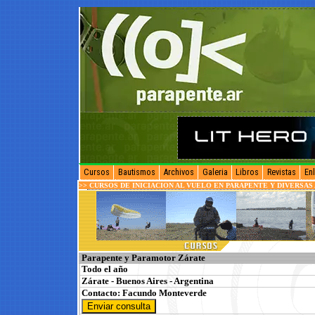
Cursos
Bautismos
Archivos
Galeria
Libros
Revistas
En
>>
CURSOS DE INICIACION AL VUELO EN PARAPENTE Y DIVERSAS
Parapente y Paramotor Zárate
Todo el año
Zárate - Buenos Aires - Argentina
Contacto:
Facundo Monteverde
Enviar consulta