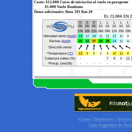
Costo: $12.000 Curso de iniciación al vuelo en parapente
$1.000 Vuelo Bautismo
Datos adicionales: Ruta 193 Km 20
EL CLIMA EN 
D
D
D
L
L
L
L
L
09.
09.
09.
10.
10.
10.
10.
10.
15h
18h
21h
06h
09h
12h
15h
18h
Velocidad viento
(km/h)
19
12
14
11
12
12
11
9
Rachas
(km/h)
25
22
37
26
26
14
11
11
Dirección viento
*Temperatura
(°C)
13
9
5
2
4
10
11
8
Cobertura nubes (%)
-
7
9
5
12
*Precip. (mm/3h)
-
-
-
-
-
-
-
-
|
|
Cursos
Bautismos
Archivo
Lista Argentina de Para